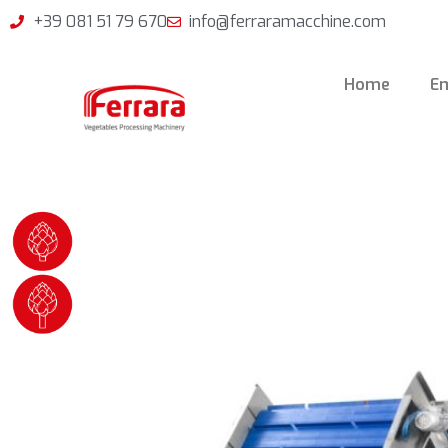
+39 081 51 79 670
info@ferraramacchine.com
Home
E