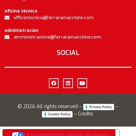
oficina técnica
ufficiotecnico@ferraramacchine.com
administración
amministrazione@ferraramacchine.com
SOCIAL
©
2026
All rights reserved –
–
Privacy Policy
– Credits
Cookie Policy
Le tue preferenze relative alla privacy