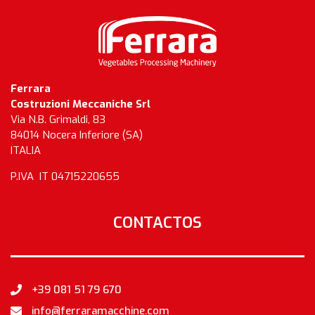
Ferrara
Costruzioni Meccaniche Srl
Via N.B. Grimaldi, 83
84014 Nocera Inferiore (SA)
ITALIA
P.IVA IT 04715220655
CONTACTOS
+39 081 51 79 670
info@ferraramacchine.com