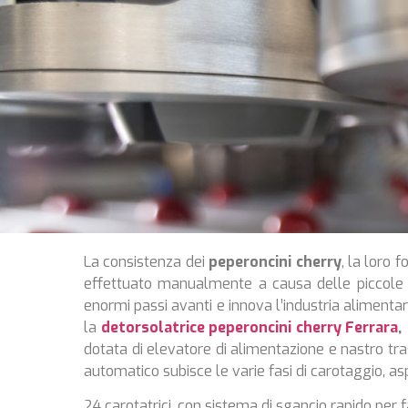
La consistenza dei
peperoncini cherry
, la loro 
effettuato manualmente a causa delle piccole d
enormi passi avanti e innova l’industria alimentar
la
detorsolatrice peperoncini cherry Ferrara
,
dotata di elevatore di alimentazione e nastro tra
automatico subisce le varie fasi di carotaggio, as
24 carotatrici, con sistema di sgancio rapido per f