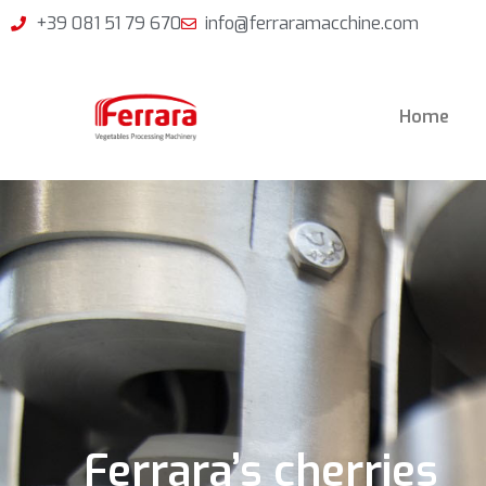
+39 081 51 79 670
info@ferraramacchine.com
Home
Ferrara’s cherries