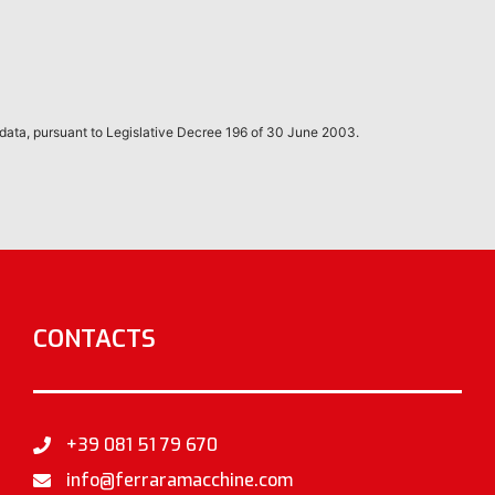
 data, pursuant to Legislative Decree 196 of 30 June 2003.
CONTACTS
+39 081 51 79 670
info@ferraramacchine.com