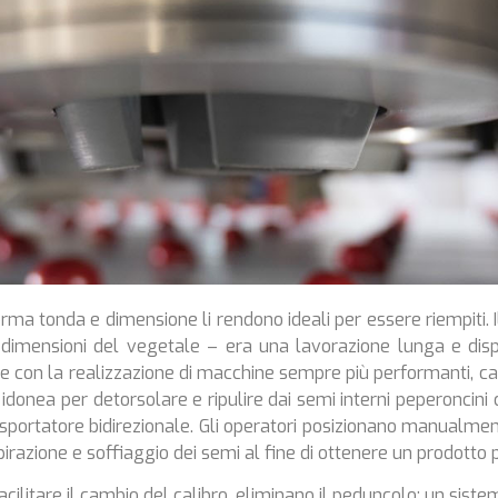
forma tonda e dimensione li rendono ideali per essere riempiti. I
imensioni del vegetale – era una lavorazione lunga e disp
e con la realizzazione di macchine sempre più performanti, cap
idonea per detorsolare e ripulire dai semi interni peperoncini c
sportatore bidirezionale. Gli operatori posizionano manualmen
pirazione e soffiaggio dei semi al fine di ottenere un prodotto p
acilitare il cambio del calibro, eliminano il peduncolo; un siste