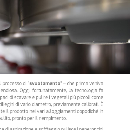
l processo di “
svuotamento
” – che prima veniva
endiosa. Oggi, fortunatamente, la tecnologia fa
aci di scavare e pulire i vegetali più piccoli come
iliegini di vario diametro, previamente calibrati. È
te il prodotto nei vari alloggiamenti dopodiché in
ulito, pronto per il riempimento.
ma di aspirazione e soffiaggio pulisce i peperoncini