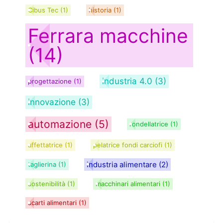
Cibus Tec
(1)
historia
(1)
Ferrara macchine
(14)
industria 4.0
(3)
progettazione
(1)
innovazione
(3)
automazione
(5)
rondellatrice
(1)
affettatrice
(1)
pelatrice fondi carciofi
(1)
industria alimentare
(2)
taglierina
(1)
sostenibilità
(1)
macchinari alimentari
(1)
scarti alimentari
(1)