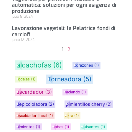
automatica: soluzioni per ogni esigenza di
produzione
julio 8, 2024
Lavorazione vegetali: la Pelatrice fondi di
carciofi
junio 12, 2024
1
2
alcachofas
(6)
corazones
(1)
Torneadora
(5)
rodajas
(1)
escardador
(3)
vaciando
(1)
depiccioladora
(2)
pimientillos cherry
(2)
escaldador lineal
(1)
okra
(1)
pimientos
(1)
habas
(1)
guisantes
(1)