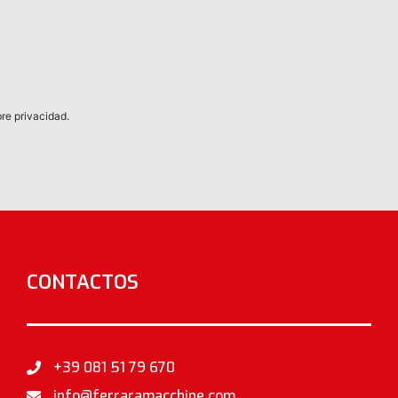
bre privacidad.
CONTACTOS
+39 081 51 79 670
info@ferraramacchine.com