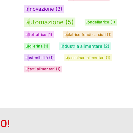
innovazione
(3)
automazione
(5)
rondellatrice
(1)
affettatrice
(1)
pelatrice fondi carciofi
(1)
industria alimentare
(2)
taglierina
(1)
sostenibilità
(1)
macchinari alimentari
(1)
scarti alimentari
(1)
O!