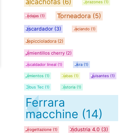
alcachofas
(6)
corazones
(1)
Torneadora
(5)
rodajas
(1)
escardador
(3)
vaciando
(1)
depiccioladora
(2)
pimientillos cherry
(2)
escaldador lineal
(1)
okra
(1)
pimientos
(1)
habas
(1)
guisantes
(1)
Cibus Tec
(1)
historia
(1)
Ferrara
macchine
(14)
industria 4.0
(3)
progettazione
(1)