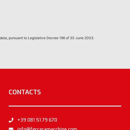
 data, pursuant to Legislative Decree 196 of 30 June 2003.
CONTACTS
+39 081 51 79 670
info@ferraramacchine.com