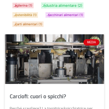
industria alimentare
(2)
taglierina
(1)
sostenibilità
(1)
macchinari alimentari
(1)
scarti alimentari
(1)
MEDIA
Carciofi: cuori o spicchi?
Perché scegliere? La tornitrice/spicchiatrice per