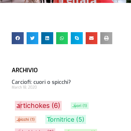
ARCHIVIO
Carciofi: cuori o spicchi?
March 18, 2020
artichokes
(6)
cuori
(1)
Tornitrice
(5)
spicchi
(1)