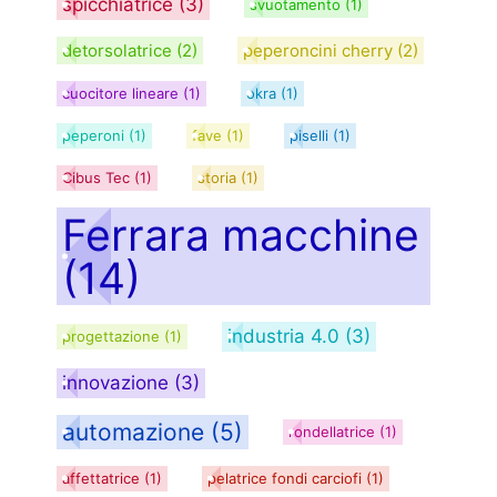
spicchiatrice
(3)
svuotamento
(1)
detorsolatrice
(2)
peperoncini cherry
(2)
cuocitore lineare
(1)
okra
(1)
peperoni
(1)
fave
(1)
piselli
(1)
Cibus Tec
(1)
storia
(1)
Ferrara macchine
(14)
industria 4.0
(3)
progettazione
(1)
innovazione
(3)
automazione
(5)
rondellatrice
(1)
affettatrice
(1)
pelatrice fondi carciofi
(1)