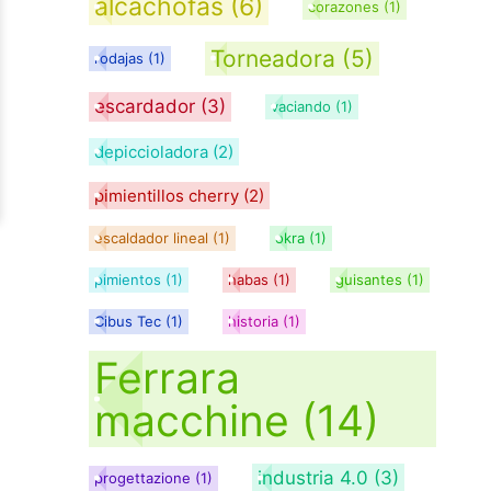
alcachofas
(6)
corazones
(1)
Torneadora
(5)
rodajas
(1)
escardador
(3)
vaciando
(1)
depiccioladora
(2)
pimientillos cherry
(2)
escaldador lineal
(1)
okra
(1)
pimientos
(1)
habas
(1)
guisantes
(1)
Cibus Tec
(1)
historia
(1)
Ferrara
macchine
(14)
industria 4.0
(3)
progettazione
(1)