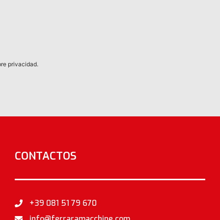
bre privacidad.
CONTACTOS
+39 081 51 79 670
info@ferraramacchine.com