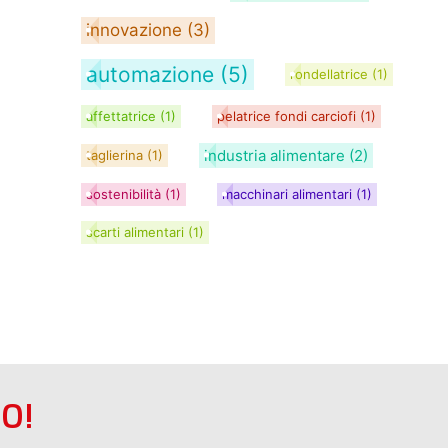
innovazione
(3)
automazione
(5)
rondellatrice
(1)
affettatrice
(1)
pelatrice fondi carciofi
(1)
industria alimentare
(2)
taglierina
(1)
sostenibilità
(1)
macchinari alimentari
(1)
scarti alimentari
(1)
O!