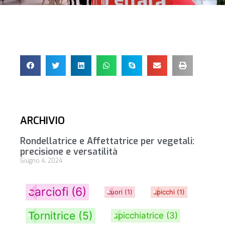
ARCHIVIO
Rondellatrice e Affettatrice per vegetali:
precisione e versatilità
Giugno 4, 2024
carciofi
(6)
cuori
(1)
spicchi
(1)
Tornitrice
(5)
spicchiatrice
(3)