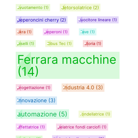
detorsolatrice
(2)
svuotamento
(1)
peperoncini cherry
(2)
cuocitore lineare
(1)
okra
(1)
peperoni
(1)
fave
(1)
piselli
(1)
Cibus Tec
(1)
storia
(1)
Ferrara macchine
(14)
industria 4.0
(3)
progettazione
(1)
innovazione
(3)
automazione
(5)
rondellatrice
(1)
affettatrice
(1)
pelatrice fondi carciofi
(1)