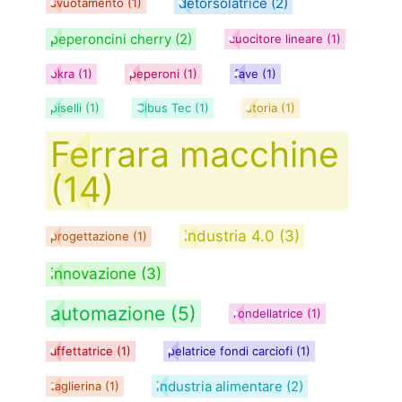
detorsolatrice
(2)
svuotamento
(1)
peperoncini cherry
(2)
cuocitore lineare
(1)
okra
(1)
peperoni
(1)
fave
(1)
piselli
(1)
Cibus Tec
(1)
storia
(1)
Ferrara macchine
(14)
industria 4.0
(3)
progettazione
(1)
innovazione
(3)
automazione
(5)
rondellatrice
(1)
affettatrice
(1)
pelatrice fondi carciofi
(1)
industria alimentare
(2)
taglierina
(1)