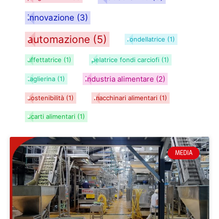
innovazione
(3)
automazione
(5)
rondellatrice
(1)
affettatrice
(1)
pelatrice fondi carciofi
(1)
industria alimentare
(2)
taglierina
(1)
sostenibilità
(1)
macchinari alimentari
(1)
scarti alimentari
(1)
MEDIA