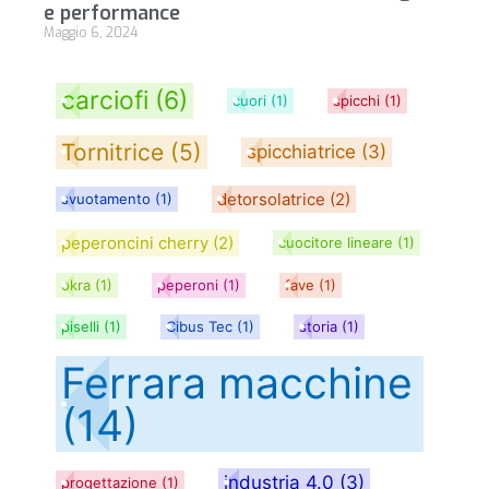
e performance
Maggio 6, 2024
carciofi
(6)
cuori
(1)
spicchi
(1)
Tornitrice
(5)
spicchiatrice
(3)
detorsolatrice
(2)
svuotamento
(1)
peperoncini cherry
(2)
cuocitore lineare
(1)
okra
(1)
peperoni
(1)
fave
(1)
piselli
(1)
Cibus Tec
(1)
storia
(1)
Ferrara macchine
(14)
industria 4.0
(3)
progettazione
(1)