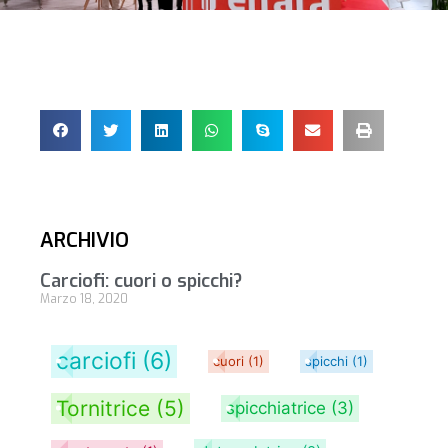
ARCHIVIO
Carciofi: cuori o spicchi?
Marzo 18, 2020
carciofi
(6)
cuori
(1)
spicchi
(1)
Tornitrice
(5)
spicchiatrice
(3)