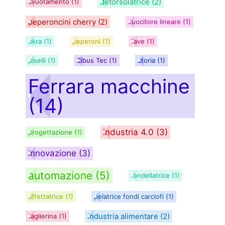
detorsolatrice
(2)
svuotamento
(1)
peperoncini cherry
(2)
cuocitore lineare
(1)
okra
(1)
peperoni
(1)
fave
(1)
piselli
(1)
Cibus Tec
(1)
storia
(1)
Ferrara macchine
(14)
industria 4.0
(3)
progettazione
(1)
innovazione
(3)
automazione
(5)
rondellatrice
(1)
affettatrice
(1)
pelatrice fondi carciofi
(1)
industria alimentare
(2)
taglierina
(1)