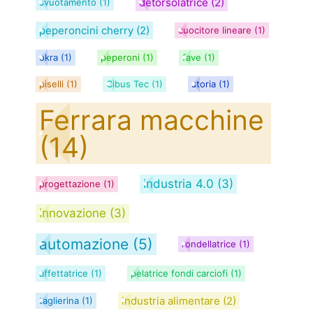
detorsolatrice
(2)
svuotamento
(1)
peperoncini cherry
(2)
cuocitore lineare
(1)
okra
(1)
peperoni
(1)
fave
(1)
piselli
(1)
Cibus Tec
(1)
storia
(1)
Ferrara macchine
(14)
industria 4.0
(3)
progettazione
(1)
innovazione
(3)
automazione
(5)
rondellatrice
(1)
affettatrice
(1)
pelatrice fondi carciofi
(1)
industria alimentare
(2)
taglierina
(1)